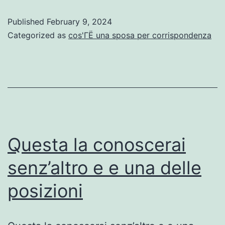
e
Published
February 9, 2024
recensioni
Categorized as
cos'ГЁ una sposa per corrispondenza
Italia:
modo
funziona
e
costi,
E
Questa la conoscerai
serio
senz’altro e e una delle
e
posizioni
capace?