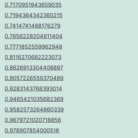
0.7170951943659035
0.7194364342360215
0.7414741488176279
0.7656228204811404
0.7771852559962948
0.8116270682223073
0.8626913304408897
0.9057226559370489
0.9283143768393014
0.9465421035682369
0.9582573264860339
0.9679721020718856
0.978907854000516