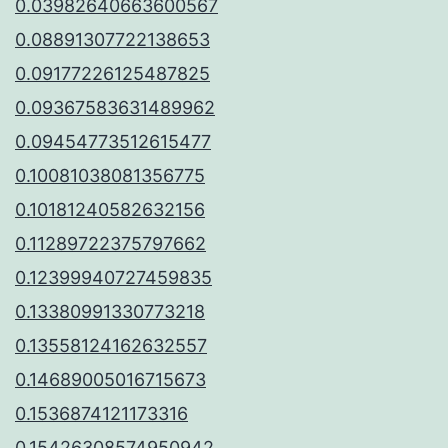
0.03982640663600567
0.08891307722138653
0.09177226125487825
0.09367583631489962
0.09454773512615477
0.10081038081356775
0.10181240582632156
0.11289722375797662
0.12399940727459835
0.13380991330773218
0.13558124162632557
0.14689005016715673
0.1536874121173316
0.15426308574950942