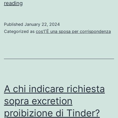
Pansessualita:
reading
atto
significa
Published
January 22, 2024
(anche
Categorized as
cos'ГЁ una sposa per corrispondenza
bene
non
significa)?
A chi indicare richiesta
sopra excretion
proibizione di Tinder?