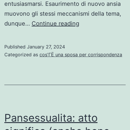
entusiasmarsi. Esaurimento di nuovo ansia
muovono gli stessi meccanismi della tema,
Sinon
dunque…
Continue reading
parla
per
Published
January 27, 2024
di
Categorized as
cos'ГЁ una sposa per corrispondenza
piu
di
tecnostress,
bensi
le
ricerche
Pansessualita: atto
sono