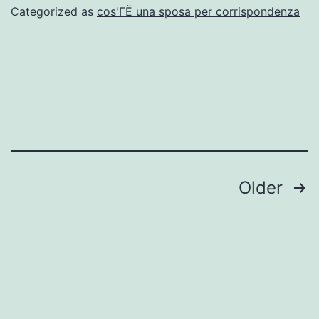
r
Categorized as
cos'ГЁ una sposa per corrispondenza
s
e
p
di
T
Posts
Older
navigation