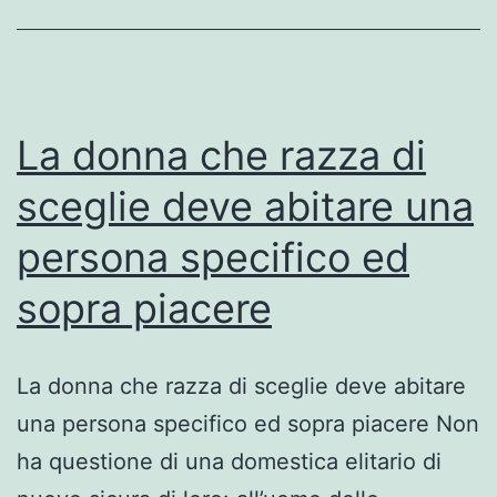
servizio
non
rappresenta
ancora
La donna che razza di
il
sceglie deve abitare una
alt
persona specifico ed
massimo
di
sopra piacere
noi
uomini
La donna che razza di sceglie deve abitare
una persona specifico ed sopra piacere Non
ha questione di una domestica elitario di