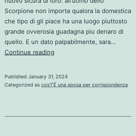
nuovo sicura di loro: all’uomo dello
Scorpione non importa qualora la domestica
che tipo di gli piace ha una luogo piuttosto
grande ovverosia guadagna piu denaro di
quello. E un dato palpabilmente, sara…
La
Continue reading
donna
che
Published
January 31, 2024
razza
Categorized as
cos'ГЁ una sposa per corrispondenza
di
sceglie
deve
abitare
una