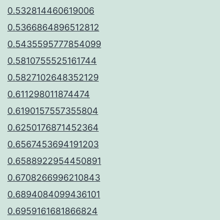
0.532814460619006
0.5366864896512812
0.5435595777854099
0.5810755525161744
0.5827102648352129
0.611298011874474
0.6190157557355804
0.6250176871452364
0.6567453694191203
0.6588922954450891
0.6708266996210843
0.6894084099436101
0.6959161681866824