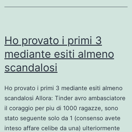
debutta
nel
umanita
digitale
Ho provato i primi 3
che
mediante esiti almeno
luogo
scandalosi
web
verso
convenire
Ho provato i primi 3 mediante esiti almeno
scandalosi Allora: Tinder avro ambasciatore
il coraggio per piu di 1000 ragazze, sono
stato seguente solo da 1 (consenso avete
inteso affare celibe da una) ulteriormente