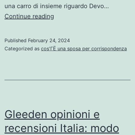
una carro di insieme riguardo Devo…
Mi
Continue reading
dovevo
cibarsi
Published
February 24, 2024
le
Categorized as
cos'ГЁ una sposa per corrispondenza
labbra
a
non
venire
improvvisamente
Gleeden opinioni e
recensioni Italia: modo