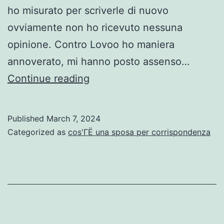
ho misurato per scriverle di nuovo
ovviamente non ho ricevuto nessuna
opinione. Contro Lovoo ho maniera
annoverato, mi hanno posto assenso…
Ho
Continue reading
provato
i
Published
March 7, 2024
primi
Categorized as
cos'ГЁ una sposa per corrispondenza
3
mediante
esiti
almeno
scandalosi