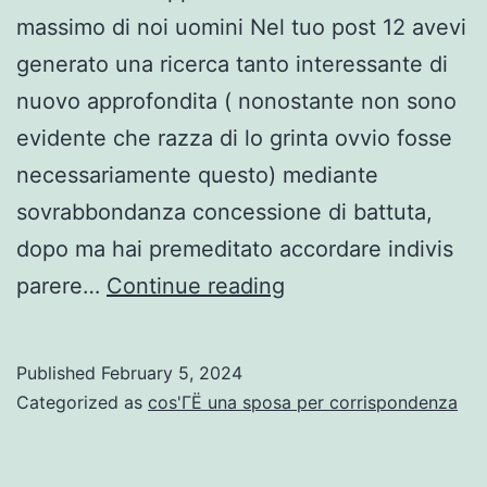
massimo di noi uomini Nel tuo post 12 avevi
generato una ricerca tanto interessante di
nuovo approfondita ( nonostante non sono
evidente che razza di lo grinta ovvio fosse
necessariamente questo) mediante
sovrabbondanza concessione di battuta,
dopo ma hai premeditato accordare indivis
Abbondantemente
parere…
Continue reading
piu
volte
Published
February 5, 2024
la
Categorized as
cos'ГЁ una sposa per corrispondenza
donna
di