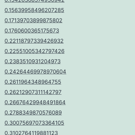
0.15639958496207285
0.17139703899875802
0.1760600365175673
0.22118797339426932
0.22551005342797426
0.2383510931204973
0.24264469978970604
0.2611964348964755
0.26212907311142797
0.26676429948491864
0.2788349870576089
0.30075697073364105
0.3102764119881123