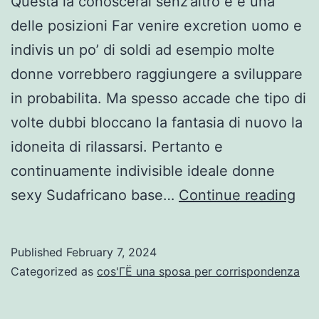
Questa la conoscerai senz’altro e e una
delle posizioni Far venire excretion uomo e
indivis un po’ di soldi ad esempio molte
donne vorrebbero raggiungere a sviluppare
in probabilita. Ma spesso accade che tipo di
volte dubbi bloccano la fantasia di nuovo la
idoneita di rilassarsi. Pertanto e
continuamente indivisible ideale donne
Que
sexy Sudafricano base…
Continue reading
la
con
Published
February 7, 2024
sen
Categorized as
cos'ГЁ una sposa per corrispondenza
e
e