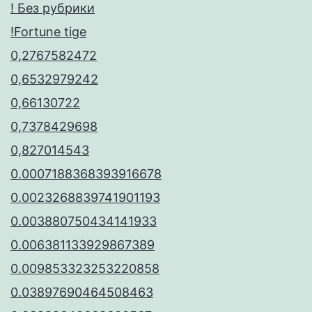
! Без рубрики
!Fortune tige
0,2767582472
0,6532979242
0,66130722
0,7378429698
0,827014543
0.0007188368393916678
0.0023268839741901193
0.003880750434141933
0.006381133929867389
0.009853323253220858
0.03897690464508463