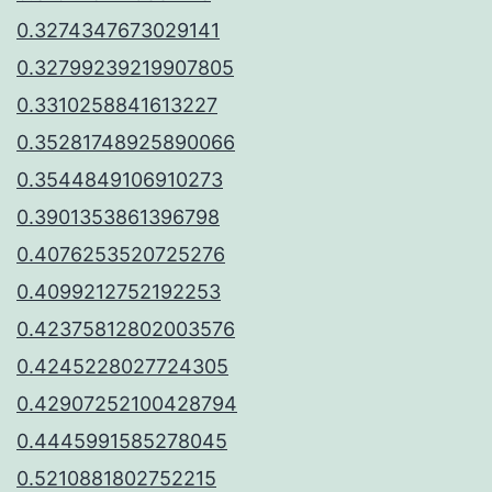
0.3274347673029141
0.32799239219907805
0.3310258841613227
0.35281748925890066
0.3544849106910273
0.3901353861396798
0.4076253520725276
0.4099212752192253
0.42375812802003576
0.4245228027724305
0.42907252100428794
0.4445991585278045
0.5210881802752215