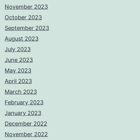
November 2023
October 2023
September 2023
August 2023
July 2023
June 2023
May 2023
April 2023
March 2023
February 2023
January 2023
December 2022
November 2022