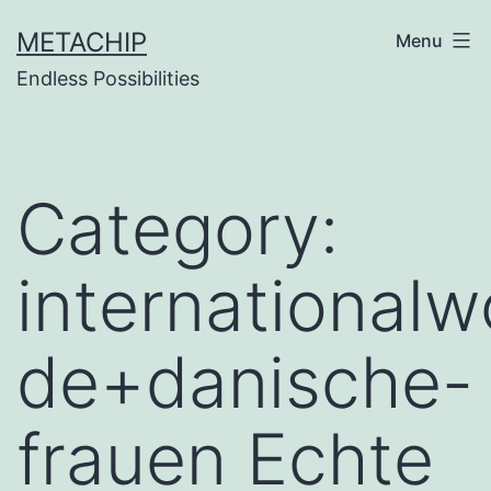
Skip
METACHIP
Menu
to
Endless Possibilities
content
Category:
international
de+danische-
frauen Echte