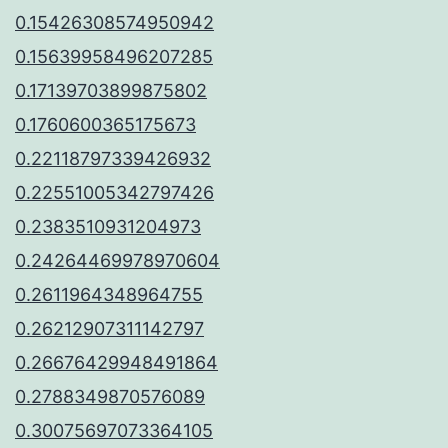
0.15426308574950942
0.15639958496207285
0.17139703899875802
0.1760600365175673
0.22118797339426932
0.22551005342797426
0.2383510931204973
0.24264469978970604
0.2611964348964755
0.26212907311142797
0.26676429948491864
0.2788349870576089
0.30075697073364105