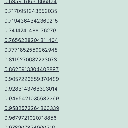
0.6959161681866824
0.7170951943659035
0.7194364342360215
0.7414741488176279
0.7656228204811404
0.7771852559962948
0.8116270682223073
0.8626913304408897
0.9057226559370489
0.9283143768393014
0.9465421035682369
0.9582573264860339
0.9679721020718856
0.978907854000516