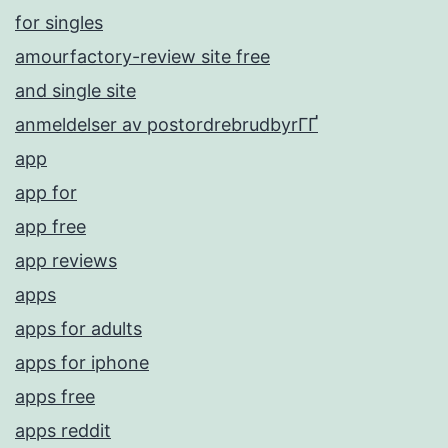
for singles
amourfactory-review site free
and single site
anmeldelser av postordrebrudbyrГҐ
app
app for
app free
app reviews
apps
apps for adults
apps for iphone
apps free
apps reddit