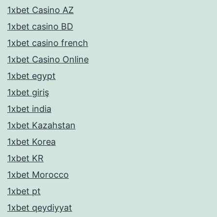
1xbet Casino AZ
1xbet casino BD
1xbet casino french
1xbet Casino Online
1xbet egypt
1xbet giriş
1xbet india
1xbet Kazahstan
1xbet Korea
1xbet KR
1xbet Morocco
1xbet pt
1xbet qeydiyyat