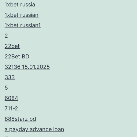
1xbet russia
1xbet russian
1xbet russian1
2
22bet
22Bet BD
32136 15.01.2025
333
5
6084
711-2
888starz bd
a payday advance loan