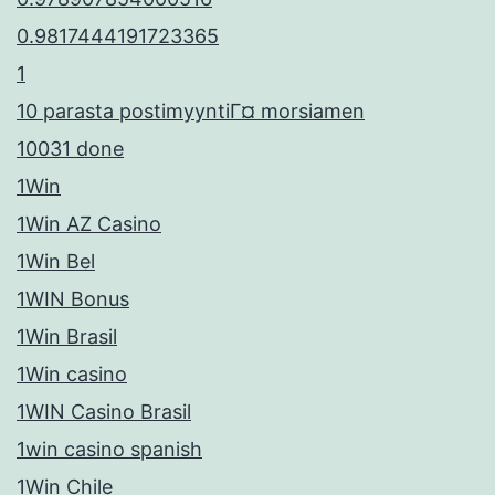
0.9817444191723365
1
10 parasta postimyyntiГ¤ morsiamen
10031 done
1Win
1Win AZ Casino
1Win Bel
1WIN Bonus
1Win Brasil
1Win casino
1WIN Casino Brasil
1win casino spanish
1Win Chile