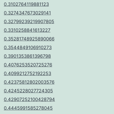
0.3102764119881123
0.3274347673029141
0.32799239219907805
0.3310258841613227
0.35281748925890066
0.3544849106910273
0.3901353861396798
0.4076253520725276
0.4099212752192253
0.42375812802003576
0.4245228027724305
0.42907252100428794
0.4445991585278045