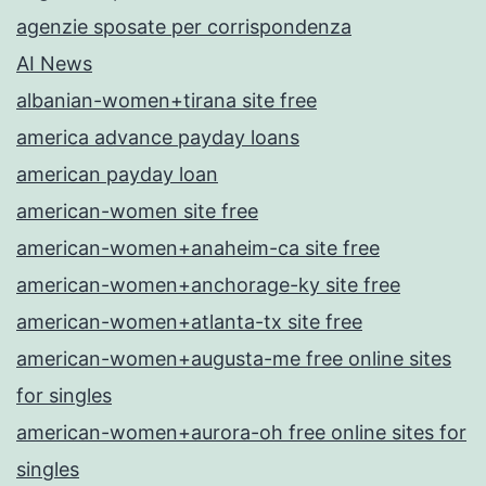
agenzie sposate per corrispondenza
AI News
albanian-women+tirana site free
america advance payday loans
american payday loan
american-women site free
american-women+anaheim-ca site free
american-women+anchorage-ky site free
american-women+atlanta-tx site free
american-women+augusta-me free online sites
for singles
american-women+aurora-oh free online sites for
singles