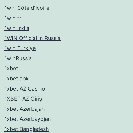
1win Côte d'Ivoire
1win fr
1win India
1WIN Official In Russia
1win Turkiye
1winRussia
1xbet
1xbet apk
1xbet AZ Casino
1XBET AZ Giriş
1xbet Azerbajan
1xbet Azerbaydjan
1xbet Bangladesh