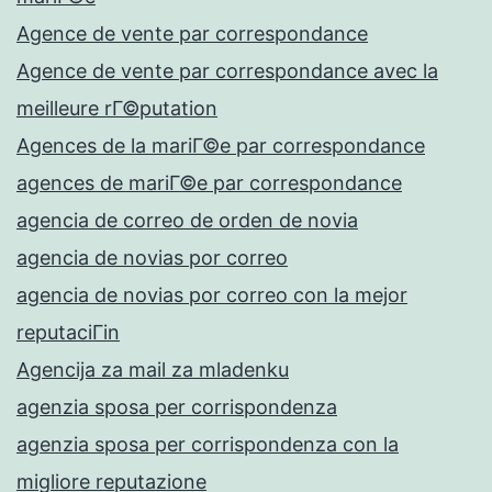
Agence de vente par correspondance
Agence de vente par correspondance avec la
meilleure rГ©putation
Agences de la mariГ©e par correspondance
agences de mariГ©e par correspondance
agencia de correo de orden de novia
agencia de novias por correo
agencia de novias por correo con la mejor
reputaciГіn
Agencija za mail za mladenku
agenzia sposa per corrispondenza
agenzia sposa per corrispondenza con la
migliore reputazione