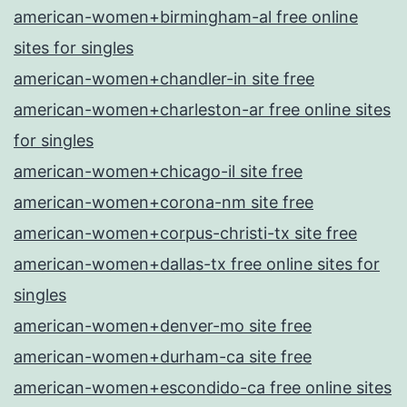
american-women+birmingham-al free online
sites for singles
american-women+chandler-in site free
american-women+charleston-ar free online sites
for singles
american-women+chicago-il site free
american-women+corona-nm site free
american-women+corpus-christi-tx site free
american-women+dallas-tx free online sites for
singles
american-women+denver-mo site free
american-women+durham-ca site free
american-women+escondido-ca free online sites