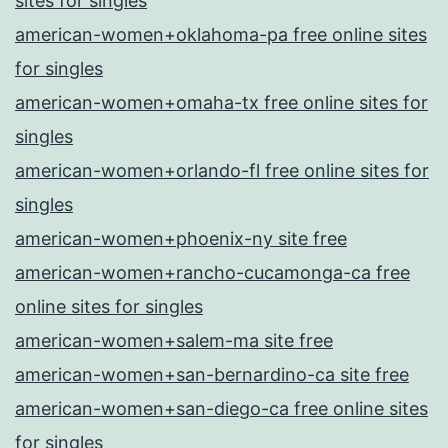
sites for singles
american-women+oklahoma-pa free online sites
for singles
american-women+omaha-tx free online sites for
singles
american-women+orlando-fl free online sites for
singles
american-women+phoenix-ny site free
american-women+rancho-cucamonga-ca free
online sites for singles
american-women+salem-ma site free
american-women+san-bernardino-ca site free
american-women+san-diego-ca free online sites
for singles