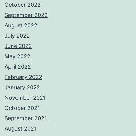
October 2022
September 2022
August 2022
July 2022
June 2022
May 2022
April 2022
February 2022
January 2022
November 2021
October 2021
September 2021
August 2021