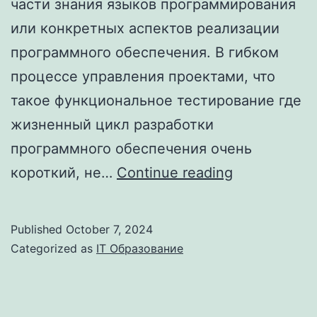
части знания языков программирования
или конкретных аспектов реализации
программного обеспечения. В гибком
процессе управления проектами, что
такое функциональное тестирование где
жизненный цикл разработки
программного обеспечения очень
Функциона
короткий, не…
Continue reading
тестирован
ПО:
Published
October 7, 2024
задачи,
Categorized as
IT Образование
виды,
методы
проведения