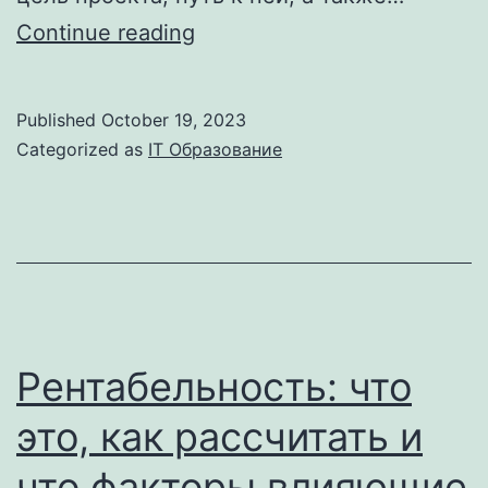
Project
Continue reading
Supervisor
Проджект
Published
October 19, 2023
Менеджер:
Categorized as
IT Образование
Кто
Это
И
Чем
Занимается,
Задачи
Рентабельность: что
И
это, как рассчитать и
Обязанности
что факторы влияющие
Обзор