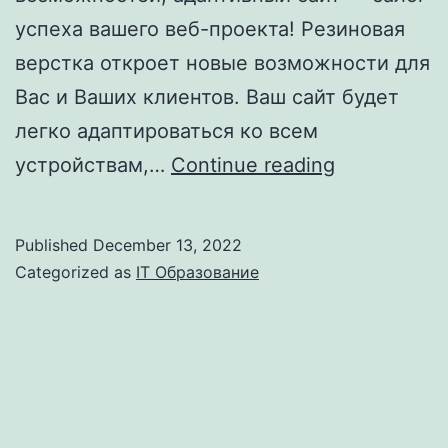
успеха вашего веб-проекта! Резиновая
верстка откроет новые возможности для
Вас и Ваших клиентов. Ваш сайт будет
легко адаптироваться ко всем
Какие
устройствам,…
Continue reading
бывают
виды
Published
December 13, 2022
сайтов
Categorized as
IT Образование
под
мобильные
устройства
Что
такое