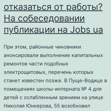
отказаться от работы?
ошибки
На собеседовании
при
разработке
публикации на Jobs ua
приложений?
Stack
При этом, районные чиновники
Overflow
анонсировали выполнение капитальных
на
ремонтов части подобных
русском
электрощитовых, перечень которых
станет известен позже. В Пуще-Водице в
помещениях школы-интерната № 4 для
детей с ослабленным зрением на улице
Николая Юнкерова, 55 возобновил