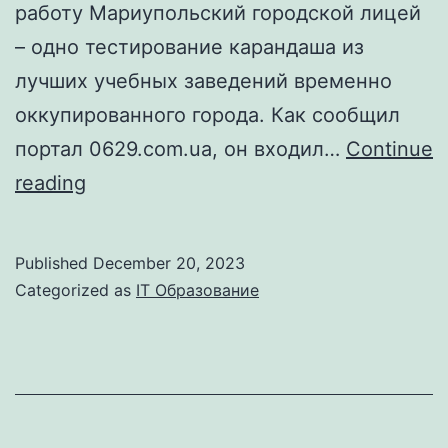
работу Мариупольский городской лицей
– одно тестирование карандаша из
лучших учебных заведений временно
оккупированного города. Как сообщил
портал 0629.com.ua, он входил…
Continue
Когда
reading
можно
отказаться
Published
December 20, 2023
от
Categorized as
IT Образование
работы?
На
собеседовании
публикации