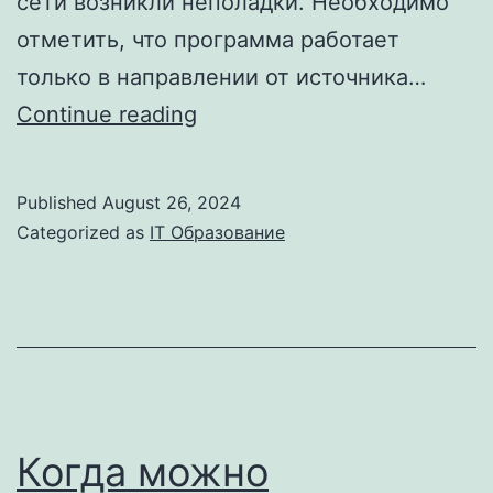
сети возникли неполадки. Необходимо
отметить, что программа работает
только в направлении от источника…
java
Continue reading
Что
такое
Published
August 26, 2024
stack
Categorized as
IT Образование
trace,
и
как
с
его
помощью
Когда можно
находить