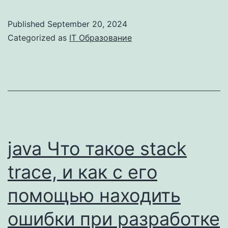
Map
Published
September 20, 2024
как
Categorized as
IT Образование
инструмент
управления
ожиданиями
и
не
только:
java Что такое stack
практические
trace, и как с его
советы
помощью находить
Хабр
ошибки при разработке