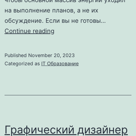
на выполнение планов, а не их
обсуждение. Если вы не готовы…
Удаленный
Continue reading
офис:
как
Published
November 20, 2023
это
Categorized as
IT Образование
работает
Tucha
ua
Графический дизайнер