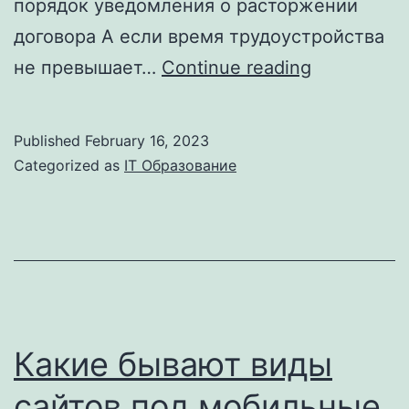
порядок уведомления о расторжении
договора А если время трудоустройства
Испытате
не превышает…
Continue reading
Срок
при
Published
February 16, 2023
Приеме
Categorized as
IT Образование
на
Работу:
Порядок
Установле
Какие бывают виды
сайтов под мобильные