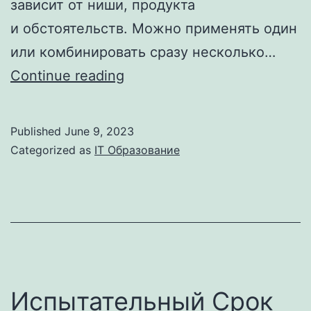
зависит от ниши, продукта
и обстоятельств. Можно применять один
или комбинировать сразу несколько…
Рентабельность:
Continue reading
что
это,
Published
June 9, 2023
как
Categorized as
IT Образование
рассчитать
и
что
факторы
влияющие
на
Испытательный Срок
рентабельность