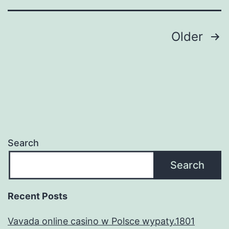
адаптивная
верстка
Posts
Older
сайта.
navigation
Search
Search
Recent Posts
Vavada online casino w Polsce wypaty.1801