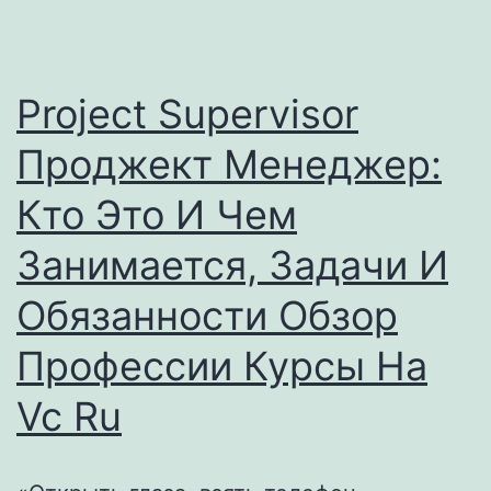
чем
разница
и
Project Supervisor
сходство
Проджект Менеджер:
DAN
Кто Это И Чем
IT
education
Занимается, Задачи И
Обязанности Обзор
Профессии Курсы На
Vc Ru