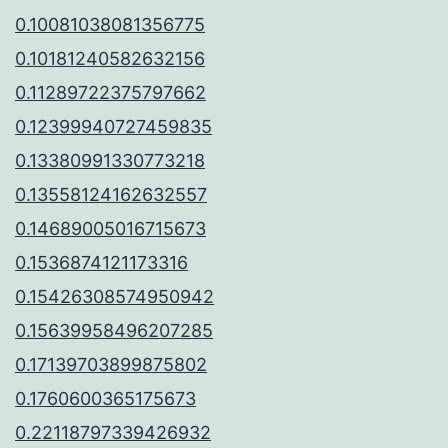
0.10081038081356775
0.10181240582632156
0.11289722375797662
0.12399940727459835
0.13380991330773218
0.13558124162632557
0.14689005016715673
0.1536874121173316
0.15426308574950942
0.15639958496207285
0.17139703899875802
0.1760600365175673
0.22118797339426932