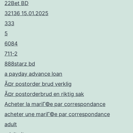
22Bet BD
32136 15.01.2025
333
5
6084
711-2
888starz bd
a payday advance loan
Ã¤r postorder brud verklig
Ã¤r postorderbrud en riktig sak
Acheter la mariГ©e par correspondance
acheter une mariГ©e par correspondance
adult