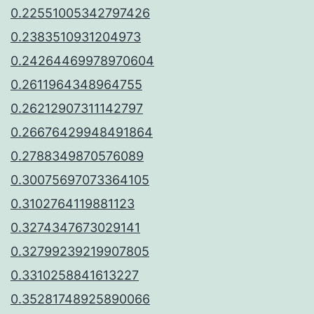
0.22551005342797426
0.2383510931204973
0.24264469978970604
0.2611964348964755
0.26212907311142797
0.26676429948491864
0.2788349870576089
0.30075697073364105
0.3102764119881123
0.3274347673029141
0.32799239219907805
0.3310258841613227
0.35281748925890066