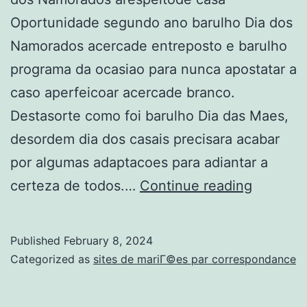
Oportunidade segundo ano barulho Dia dos
Namorados acercade entreposto e barulho
programa da ocasiao para nunca apostatar a
caso aperfeicoar acercade branco.
Destasorte como foi barulho Dia das Maes,
desordem dia dos casais precisara acabar
por algumas adaptacoes para adiantar a
8
certeza de todos.…
Continue reading
ideias
esfogit
Published
February 8, 2024
chifre
Categorized as
sites de mariГ©es par correspondance
cometer
no