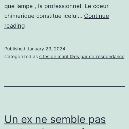
que lampe , la professionnel. Le coeur
chimerique constitue icelui…
Continue
D’ordinaire,
reading
il
s’agit
Published
January 23, 2024
de
Categorized as
sites de mariГ©es par correspondance
prendre
en
compte
l’amour
qu’on
en
Un ex ne semble pas
decouvre