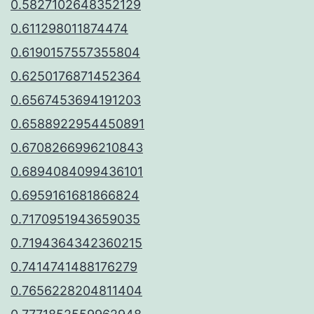
0.5827102648352129
0.611298011874474
0.6190157557355804
0.6250176871452364
0.6567453694191203
0.6588922954450891
0.6708266996210843
0.6894084099436101
0.6959161681866824
0.7170951943659035
0.7194364342360215
0.7414741488176279
0.7656228204811404