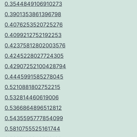
0.3544849106910273
0.3901353861396798
0.4076253520725276
0.4099212752192253
0.42375812802003576
0.4245228027724305
0.42907252100428794
0.4445991585278045
0.5210881802752215
0.532814460619006
0.5366864896512812
0.5435595777854099
0.5810755525161744