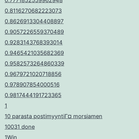
0.7771852559962948
0.8116270682223073
0.8626913304408897
0.9057226559370489
0.9283143768393014
0.9465421035682369
0.9582573264860339
0.9679721020718856
0.978907854000516
0.9817444191723365
1
10 parasta postimyyntiГ¤ morsiamen
10031 done
1Win