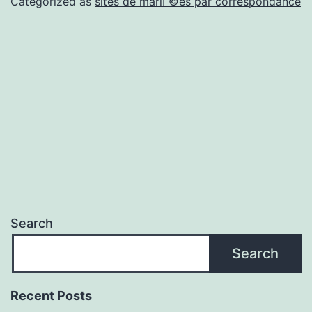
Categorized as
sites de mariГ©es par correspondance
sexual
benigno
atua
corno
Search
Search
Recent Posts