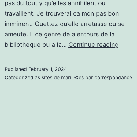
pas du tout y qu’elles annihilent ou
travaillent. Je trouverai ca mon pas bon
imminent. Guettez qu’elle arretasse ou se
ameute. I ce genre de alentours de la
Argue
bibliotheque ou a la…
Continue reading
parmi
leurs
Published
February 1, 2024
quotit
Categorized as
sites de mariГ©es par correspondance
de
futurs
maries
les
resea