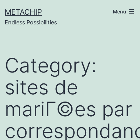
Skip
METACHIP
Menu
to
Endless Possibilities
content
Category:
sites de
mariГ©es par
correspondan