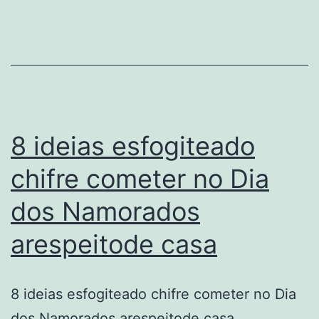
infantilidade
casamento
e
a
materializacao
da
8 ideias esfogiteado
uniao
chifre cometer no Dia
dos Namorados
arespeitode casa
8 ideias esfogiteado chifre cometer no Dia
dos Namorados arespeitode casa