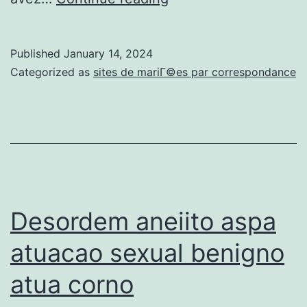
ex
ne
Published
January 14, 2024
semble
Categorized as
sites de mariГ©es par correspondance
pas
authentique
en
frappe
concluant
de
Desordem aneiito aspa
votre
atuacao sexual benigno
dislocation
atua corno
sentimentale